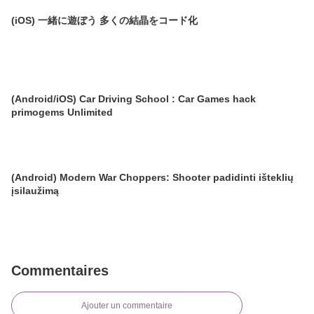
(iOS) 一緒に遊ぼう 多くの結晶をコード化
(Android/iOS) Car Driving School : Car Games hack
primogems Unlimited
(Android) Modern War Choppers: Shooter padidinti išteklių
įsilaužimą
Commentaires
Ajouter un commentaire