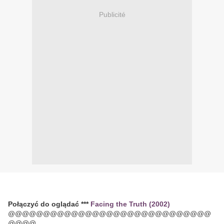
Publicité
Połączyć do oglądać ***
Facing the Truth (2002)
@@@@@@@@@@@@@@@@@@@@@@@@@@@@@
@@@@