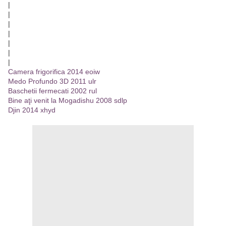
|
|
|
|
|
|
|
Camera frigorifica 2014 eoiw
Medo Profundo 3D 2011 ulr
Baschetii fermecati 2002 rul
Bine aţi venit la Mogadishu 2008 sdlp
Djin 2014 xhyd