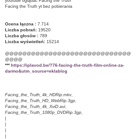
youtube oglądać Facing the Truth
Facing the Truth yt bez pobierania
Ocena łączna :
7.714
Liczba pobrań:
19520
Liczba głosów :
789
Liczba wyświetleń:
15214
@@@@@@@@@@@@@@@@@@@@@@@@@@@@@
@@@@
***
https://iplavod.be/?76-facing-the-truth-film-online-za-
darmo&utm_source=eklablog
Facing_the_Truth_4k_HDRip.mkv
,
Facing_the_Truth_HD_WebRip.3gp
,
Facing_the_Truth_4k_XviD.avi
,
Facing_the_Truth_1080p_DVDRip.3gp
,
|
|
|
|