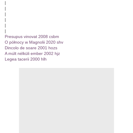
|
|
|
|
|
|
Presupus vinovat 2008 csbm
O północy w Magnolii 2020 shv
Dincolo de soare 2001 hozs
A múlt nélküli ember 2002 hjz
Legea tacerii 2000 hlh