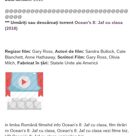
@@@@@@@@@@@@@@@@@@@@@@@@@@@@@
@@@@
*** Urmăriți sau descărcați torrent
Ocean's 8: Jaf cu clasa
(2018)
Regizor film:
Gary Ross,
Actori de film:
Sandra Bullock, Cate
Blanchett, Anne Hathaway,
Scriitori Film:
Gary Ross, Olivia
Milch,
Fabricat în țări:
Statele Unite ale Americii
in limba Română filmehd info Ocean's 8: Jaf cu clasa, film titrări
ro Ocean's 8: Jaf cu clasa, Ocean's 8: Jaf cu clasa vezi filme biz,