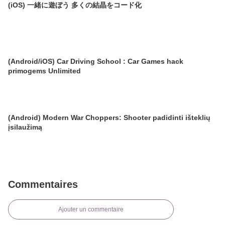
(iOS) 一緒に遊ぼう 多くの結晶をコード化
(Android/iOS) Car Driving School : Car Games hack
primogems Unlimited
(Android) Modern War Choppers: Shooter padidinti išteklių
įsilaužimą
Commentaires
Ajouter un commentaire