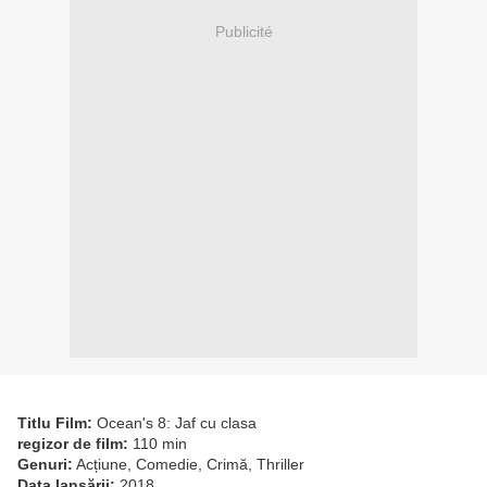
Publicité
Titlu Film:
Ocean's 8: Jaf cu clasa
regizor de film:
110 min
Genuri:
Acțiune, Comedie, Crimă, Thriller
Data lansării:
2018