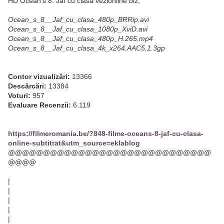
HD Ocean's 8: Jaf cu clasa vezionline biz,
Ocean_s_8__Jaf_cu_clasa_480p_BRRip.avi
Ocean_s_8__Jaf_cu_clasa_1080p_XviD.avi
Ocean_s_8__Jaf_cu_clasa_480p_H.265.mp4
Ocean_s_8__Jaf_cu_clasa_4k_x264.AAC5.1.3gp
Contor vizualizări:
13366
Descărcări:
13384
Voturi:
957
Evaluare Recenzii:
6.119
https://filmeromania.be/?848-filme-oceans-8-jaf-cu-clasa-
online-subtitrat&utm_source=eklablog
@@@@@@@@@@@@@@@@@@@@@@@@@@@@@
@@@@
|
|
|
|
|