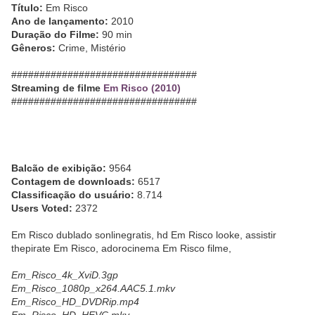
Título:
Em Risco
Ano de lançamento:
2010
Duração do Filme:
90 min
Gêneros:
Crime, Mistério
#################################
Streaming de filme
Em Risco (2010)
#################################
Balcão de exibição:
9564
Contagem de downloads:
6517
Classificação do usuário:
8.714
Users Voted:
2372
Em Risco dublado sonlinegratis, hd Em Risco looke, assistir
thepirate Em Risco, adorocinema Em Risco filme,
Em_Risco_4k_XviD.3gp
Em_Risco_1080p_x264.AAC5.1.mkv
Em_Risco_HD_DVDRip.mp4