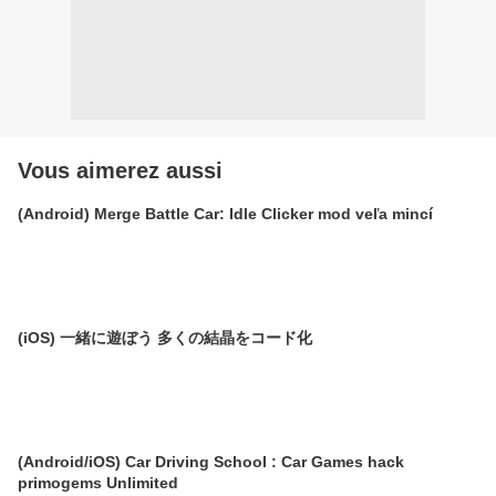
Vous aimerez aussi
(Android) Merge Battle Car: Idle Clicker mod veľa mincí
(iOS) 一緒に遊ぼう 多くの結晶をコード化
(Android/iOS) Car Driving School : Car Games hack
primogems Unlimited