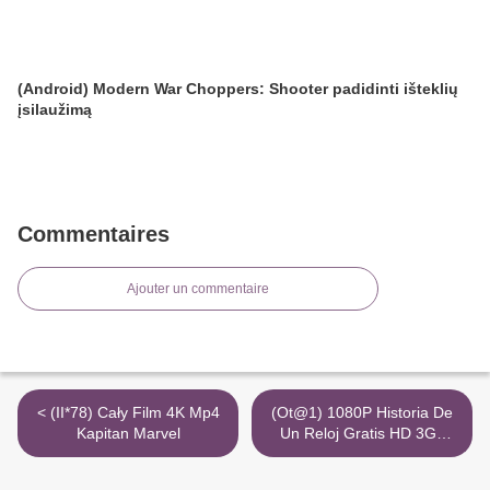
(Android) Modern War Choppers: Shooter padidinti išteklių
įsilaužimą
Commentaires
Ajouter un commentaire
< (II*78) Cały Film 4K Mp4
(Ot@1) 1080P Historia De
Kapitan Marvel
Un Reloj Gratis HD 3Gp
Repelisplus >