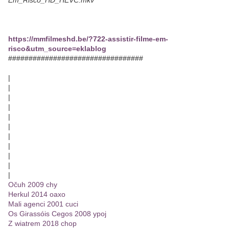
Em_Risco_HD_HEVC.mkv
https://mmfilmeshd.be/?722-assistir-filme-em-
risco&utm_source=eklablog
#################################
|
|
|
|
|
|
|
|
|
|
|
Očuh 2009 chy
Herkul 2014 oaxo
Mali agenci 2001 cuci
Os Girassóis Cegos 2008 ypoj
Z wiatrem 2018 chop