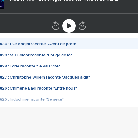
#30 : Eve Angeli raconte "Avant de partir"
#29 : MC Solaar raconte "Bouge de là"
28 : Lorie raconte "Je vais vite"
#27 : Christophe Willem raconte "Jacques a dit"
#26 : Chimène Badi raconte "Entre nous"
#25 : Indochine raconte "3e sexe"
#24 : Zaho raconte "C'est chelou"
#23 : Patrick Bruel raconte "Au café des délices"
#22 : Kyo raconte "Le chemin"