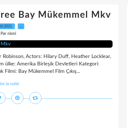
 Free Bay Mükemmel Mkv
10.2021
…
Par nioni
Robinson, Actors: Hilary Duff, Heather Locklear,
 ülke: Amerika Birleşik Devletleri Kategori:
k Filmi: Bay Mükemmel Film Çıkış...
ire la suite