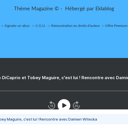
Thème Magazine © - Hébergé par
Eklablog
Signaler un abus
C.G.U.
Rémunération en droits d'auteur
Offre Premium
 DiCaprio et Tobey Maguire, c'est lui ! Rencontre avec Dam
bey Maguire, c'est lui ! Rencontre avec Damien Witecka