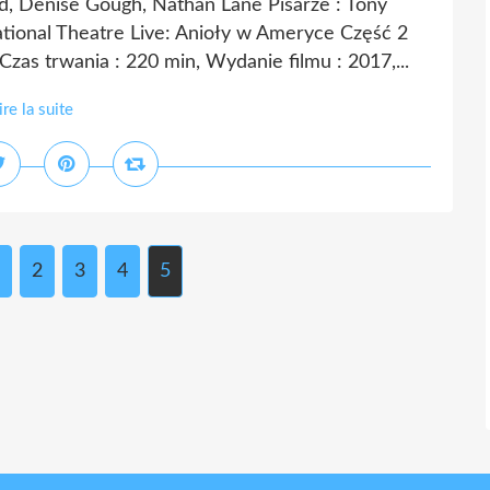
ld, Denise Gough, Nathan Lane Pisarze : Tony
ational Theatre Live: Anioły w Ameryce Część 2
 trwania : 220 min, Wydanie filmu : 2017,...
ire la suite
2
3
4
5