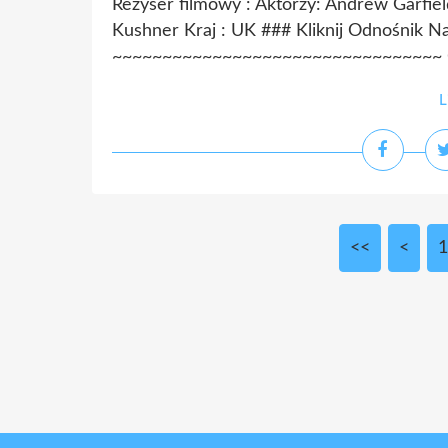
Reżyser filmowy : Aktorzy: Andrew Garfie
Kushner Kraj : UK ### Kliknij Odnośnik N
~~~~~~~~~~~~~~~~~~~~~~~~~~~~~~~~~ Czas
L
<<
<
1