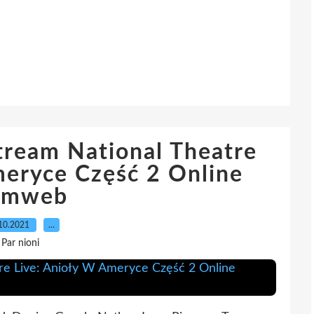
ream National Theatre
meryce Część 2 Online
lmweb
10.2021
…
Par nioni