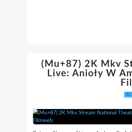
(Mu+87) 2K Mkv St
Live: Anioły W A
Fi
01.